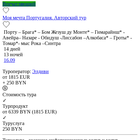
Впечатляющий
Моя мечта Португалия. Авторский тур
Порту – Брага* – Бом Жезуш ду Монте* – Гимарайнш* -
Авейра– Назаре - Обидуш -Лиссабон –Алкобаса* – Гроты* -
Томар*- мыс Рока –Синтра
14 дней
13 ночей
16.09
Туроператор:
Элдиви
от 1815
EUR
+ 250
BYN
Cтоимость тура
✓
Турпродукт
от 6339
BYN
(1815 EUR)
✓
Туруслуга
250
BYN