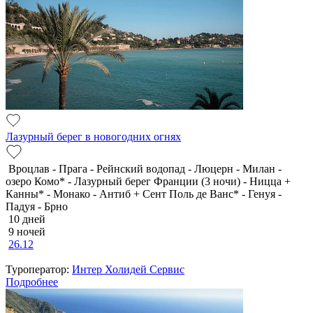
Лазурный берег в новогодних огнях
Вроцлав - Прага - Рейнский водопад - Люцерн - Милан -
озеро Комо* - Лазурный берег Франции (3 ночи) - Ницца +
Канны* - Монако - Антиб + Сент Поль де Ванс* - Генуя -
Падуя - Брно
10 дней
9 ночей
26.12
Туроператор:
Интер Холидей Сервис
Подробнее