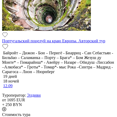
Португальский поцелуй на краю Европы. Авторский тур
Байройт – Дижон - Бон – Перигё - Биарриц - Сан Себастьян -
Бильбао – Саламанка – Порту – Брага* – Бом Жезуш ду
Монте* – Гимарайнш* - Авейру – Назаре - Обидуш -Лиссабон
–Алкобаса* – Гроты* - Томар*- мыс Рока –Синтра – Мадрид -
Сарагоса – Лион – Нюрнберг
19 дней
18 ночей
12.09
Туроператор:
Элдиви
от 1695
EUR
+ 250
BYN
Cтоимость тура