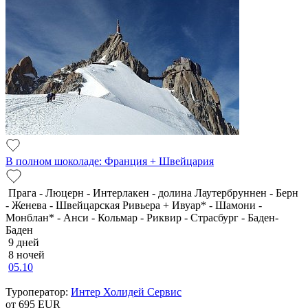
В полном шоколаде: Франция + Швейцария
Прага - Люцерн - Интерлакен - долина Лаутербруннен - Берн
- Женева - Швейцарская Ривьера + Ивуар* - Шамони -
Монблан* - Анси - Кольмар - Риквир - Страсбург - Баден-
Баден
9 дней
8 ночей
05.10
Туроператор:
Интер Холидей Сервис
от 695
EUR