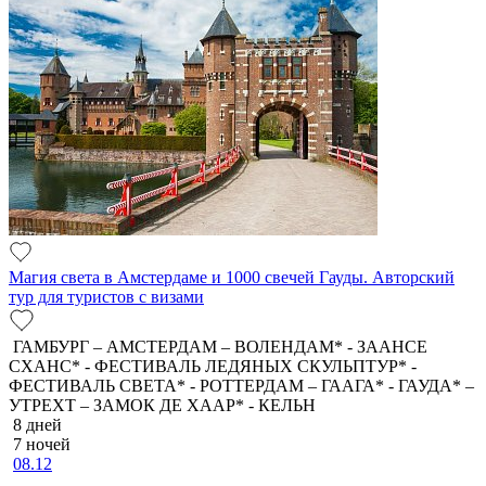
Магия света в Амстердаме и 1000 свечей Гауды. Авторский
тур для туристов с визами
ГАМБУРГ – АМСТЕРДАМ – ВОЛЕНДАМ* - ЗААНСЕ
СХАНС* - ФЕСТИВАЛЬ ЛЕДЯНЫХ СКУЛЬПТУР* -
ФЕСТИВАЛЬ СВЕТА* - РОТТЕРДАМ – ГААГА* - ГАУДА* –
УТРЕХТ – ЗАМОК ДЕ ХААР* - КЕЛЬН
8 дней
7 ночей
08.12