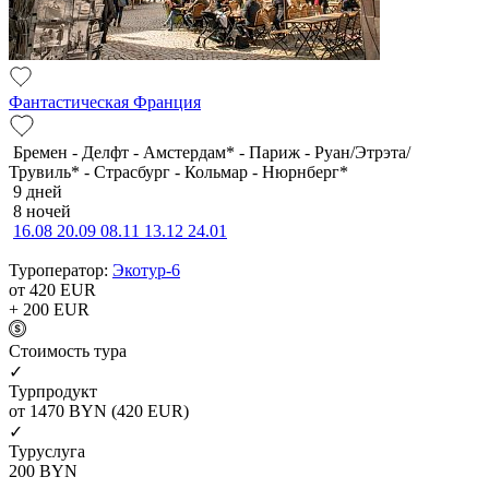
Фантастическая Франция
Бремен - Делфт - Амстердам* - Париж - Руан/Этрэта/
Трувиль* - Страсбург - Кольмар - Нюрнберг*
9 дней
8 ночей
16.08
20.09
08.11
13.12
24.01
Туроператор:
Экотур-6
от 420
EUR
+ 200
EUR
Cтоимость тура
✓
Турпродукт
от 1470
BYN
(420 EUR)
✓
Туруслуга
200
BYN