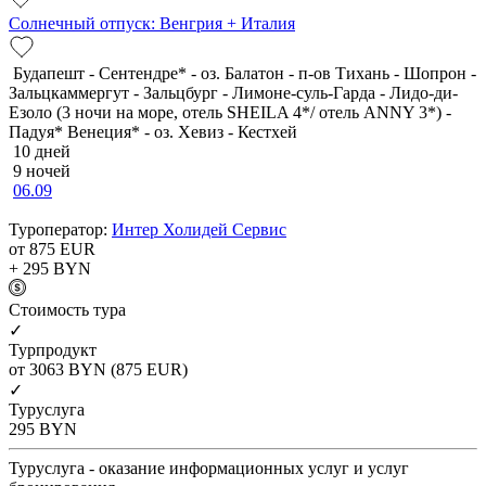
Солнечный отпуск: Венгрия + Италия
Будапешт - Сентендре* - оз. Балатон - п-ов Тихань - Шопрон -
Зальцкаммергут - Зальцбург - Лимоне-суль-Гарда - Лидо-ди-
Езоло (3 ночи на море, отель SHEILA 4*/ отель ANNY 3*) -
Падуя* Венеция* - оз. Хевиз - Кестхей
10 дней
9 ночей
06.09
Туроператор:
Интер Холидей Сервис
от 875
EUR
+ 295
BYN
Cтоимость тура
✓
Турпродукт
от 3063
BYN
(875 EUR)
✓
Туруслуга
295
BYN
Туруслуга - оказание информационных услуг и услуг