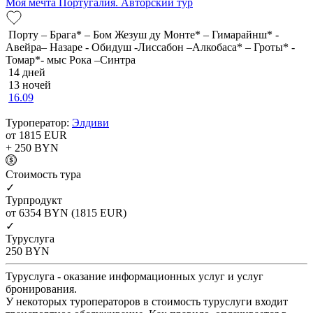
Моя мечта Португалия. Авторский тур
Порту – Брага* – Бом Жезуш ду Монте* – Гимарайнш* -
Авейра– Назаре - Обидуш -Лиссабон –Алкобаса* – Гроты* -
Томар*- мыс Рока –Синтра
14 дней
13 ночей
16.09
Туроператор:
Элдиви
от 1815
EUR
+ 250
BYN
Cтоимость тура
✓
Турпродукт
от 6354
BYN
(1815 EUR)
✓
Туруслуга
250
BYN
Туруслуга - оказание информационных услуг и услуг
бронирования.
У некоторых туроператоров в стоимость туруслуги входит