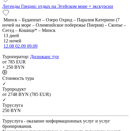
Легенды Греции: отдых на Эгейском море + экскурсии
Минск – Будапешт – Озеро Охрид – Паралия Катерини (7
ночей на море – Олимпийское побережье Пиерия) – Скопье –
Сегед – Кошице* – Минск
13 дней
12 ночей
12.08
02.09
09.09
Туроператор:
Дилижанс тур
от 785
EUR
+ 250
BYN
Cтоимость тура
✓
Турпродукт
от 2748
BYN
(785 EUR)
✓
Туруслуга
250
BYN
Туруслуга - оказание информационных услуг и услуг
бронирования.