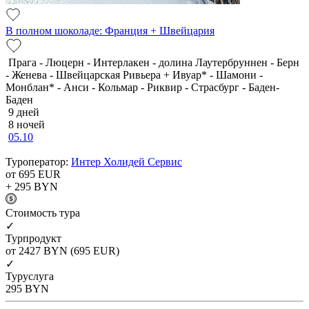
В полном шоколаде: Франция + Швейцария
Прага - Люцерн - Интерлакен - долина Лаутербруннен - Берн
- Женева - Швейцарская Ривьера + Ивуар* - Шамони -
Монблан* - Анси - Кольмар - Риквир - Страсбург - Баден-
Баден
9 дней
8 ночей
05.10
Туроператор:
Интер Холидей Сервис
от 695
EUR
+ 295
BYN
Cтоимость тура
✓
Турпродукт
от 2427
BYN
(695 EUR)
✓
Туруслуга
295
BYN