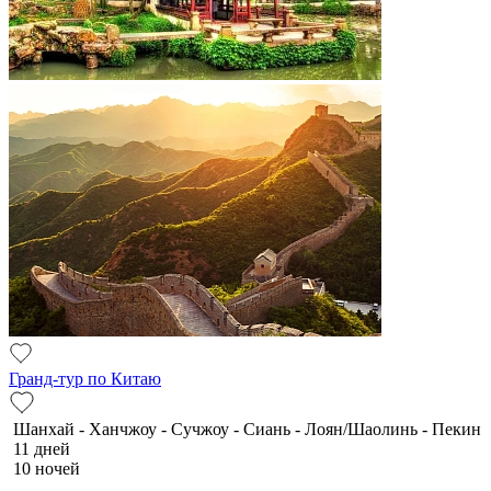
Гранд-тур по Китаю
Шанхай - Ханчжоу - Сучжоу - Сиань - Лоян/Шаолинь - Пекин
11 дней
10 ночей