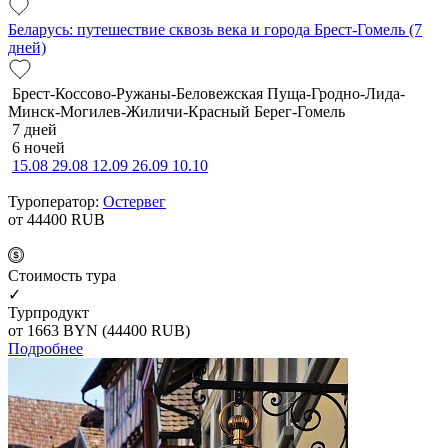
Беларусь: путешествие сквозь века и города Брест-Гомель (7
дней)
Брест-Коссово-Ружаны-Беловежская Пуща-Гродно-Лида-
Минск-Могилев-Жиличи-Красный Берег-Гомель
7 дней
6 ночей
15.08
29.08
12.09
26.09
10.10
Туроператор:
Остервег
от 44400
RUB
Cтоимость тура
✓
Турпродукт
от 1663
BYN
(44400 RUB)
Подробнее