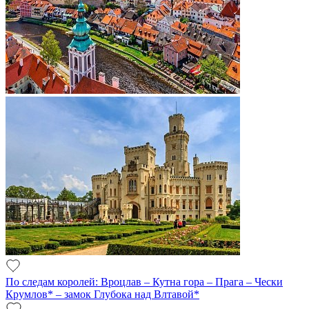
По следам королей: Вроцлав – Кутна гора – Прага – Чески
Крумлов* – замок Глубока над Влтавой*