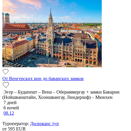
От Венгерских вин до баварских замков
Эгер – Будапешт – Вена – Обераммергау + замки Баварии
(Нойшванштайн, Хоэншвангау, Линдерхоф) – Мюнхен
7 дней
6 ночей
08.12
Туроператор:
Дилижанс тур
от 595
EUR