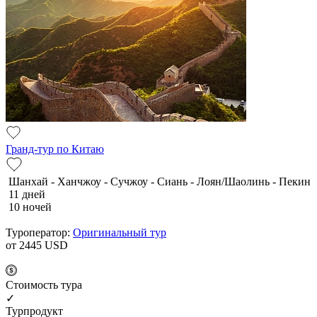
Гранд-тур по Китаю
Шанхай - Ханчжоу - Сучжоу - Сиань - Лоян/Шаолинь - Пекин
11 дней
10 ночей
Туроператор:
Оригинальный тур
от 2445
USD
Cтоимость тура
✓
Турпродукт