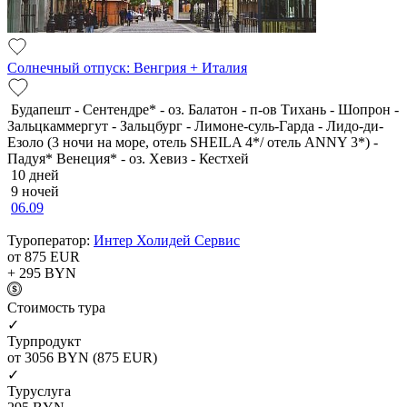
Солнечный отпуск: Венгрия + Италия
Будапешт - Сентендре* - оз. Балатон - п-ов Тихань - Шопрон -
Зальцкаммергут - Зальцбург - Лимоне-суль-Гарда - Лидо-ди-
Езоло (3 ночи на море, отель SHEILA 4*/ отель ANNY 3*) -
Падуя* Венеция* - оз. Хевиз - Кестхей
10 дней
9 ночей
06.09
Туроператор:
Интер Холидей Сервис
от 875
EUR
+ 295
BYN
Cтоимость тура
✓
Турпродукт
от 3056
BYN
(875 EUR)
✓
Туруслуга