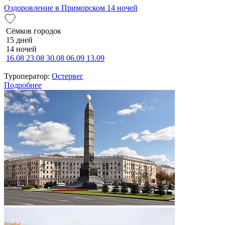
Оздоровление в Приморском 14 ночей
Сёмков городок
15 дней
14 ночей
16.08
23.08
30.08
06.09
13.09
Туроператор:
Остервег
Подробнее