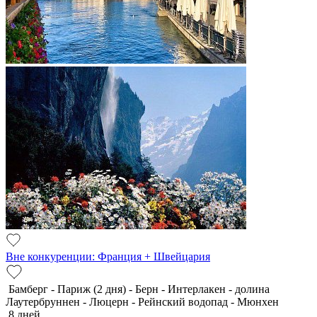
Вне конкуренции: Франция + Швейцария
Бамберг - Париж (2 дня) - Берн - Интерлакен - долина
Лаутербруннен - Люцерн - Рейнский водопад - Мюнхен
8 дней