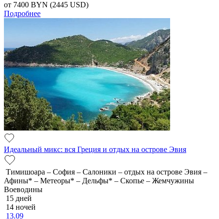
от 7400
BYN
(2445 USD)
Подробнее
Идеальный микс: вся Греция и отдых на острове Эвия
Тимишоара – София – Салоники – отдых на острове Эвия –
Афины* – Метеоры* – Дельфы* – Скопье – Жемчужины
Воеводины
15 дней
14 ночей
13.09