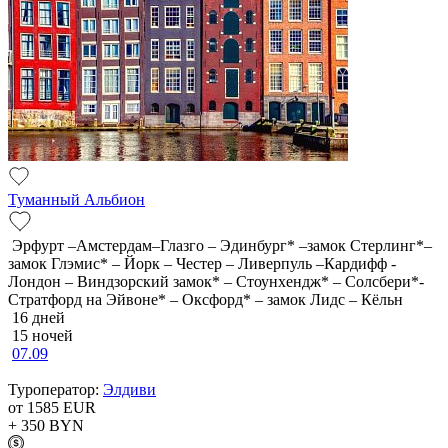
Туманный Альбион
Эрфурт –Амстердам–Глазго – Эдинбург* –замок Стерлинг*–
замок Глэмис* – Йорк – Честер – Ливерпуль –Кардифф -
Лондон – Виндзорский замок* – Стоунхендж* – Солсбери*-
Стратфорд на Эйвоне* – Оксфорд* – замок Лидс – Кёльн
16 дней
15 ночей
07.09
Туроператор:
Элдиви
от 1585
EUR
+ 350
BYN