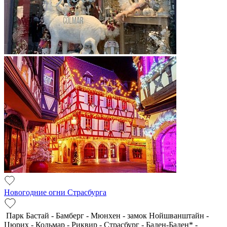
Новогодние огни Страсбурга
Парк Бастай - Бамберг - Мюнхен - замок Нойшванштайн -
Цюрих - Кольмар - Риквир - Страсбург - Баден-Баден* -