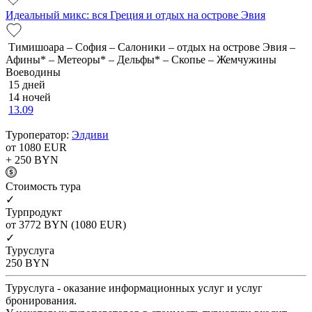
Идеальный микс: вся Греция и отдых на острове Эвия
Тимишоара – София – Салоники – отдых на острове Эвия –
Афины* – Метеоры* – Дельфы* – Скопье – Жемчужины
Воеводины
15 дней
14 ночей
13.09
Туроператор:
Элдиви
от 1080
EUR
+ 250
BYN
Cтоимость тура
✓
Турпродукт
от 3772
BYN
(1080 EUR)
✓
Туруслуга
250
BYN
Туруслуга - оказание информационных услуг и услуг
бронирования.