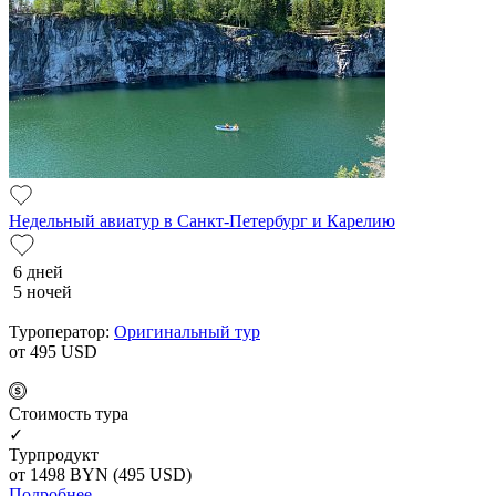
Недельный авиатур в Санкт-Петербург и Карелию
6 дней
5 ночей
Туроператор:
Оригинальный тур
от 495
USD
Cтоимость тура
✓
Турпродукт
от 1498
BYN
(495 USD)
Подробнее