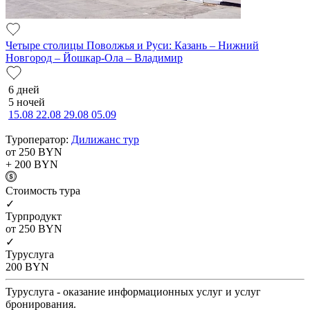
Четыре столицы Поволжья и Руси: Казань – Нижний
Новгород – Йошкар-Ола – Владимир
6 дней
5 ночей
15.08
22.08
29.08
05.09
Туроператор:
Дилижанс тур
от 250
BYN
+ 200
BYN
Cтоимость тура
✓
Турпродукт
от 250
BYN
✓
Туруслуга
200
BYN
Туруслуга - оказание информационных услуг и услуг
бронирования.