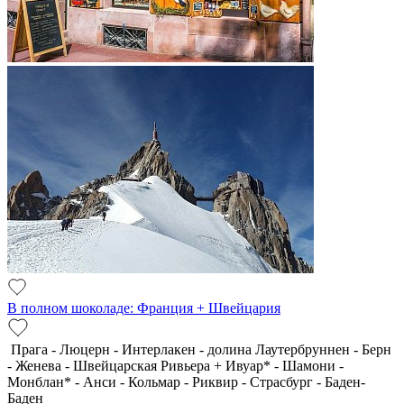
В полном шоколаде: Франция + Швейцария
Прага - Люцерн - Интерлакен - долина Лаутербруннен - Берн
- Женева - Швейцарская Ривьера + Ивуар* - Шамони -
Монблан* - Анси - Кольмар - Риквир - Страсбург - Баден-
Баден