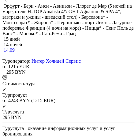
Эрфурт - Берн - Анси - Авиньон - Ллорет де Мар (5 ночей на
море, отель H-TOP Amatista 4*/ GHT Aguarium & SPA 4*,
завтраки и ужины - шведский стол) - Барселона* -
Монтсеррат* - Жирона* - Перпиньян - порт Лекат - Лазурное
побережье Франции (4 ночи на море) - Ницца* - Сент Поль де
Ванс* - Монако* - Сан-Ремо - Грац
15 дней
14 ночей
14.09
Туроператор:
Интер Холидей Сервис
от 1215
EUR
+ 295
BYN
Cтоимость тура
✓
Турпродукт
от 4243
BYN
(1215 EUR)
✓
Туруслуга
295
BYN
Туруслуга - оказание информационных услуг и услуг
бронирования.