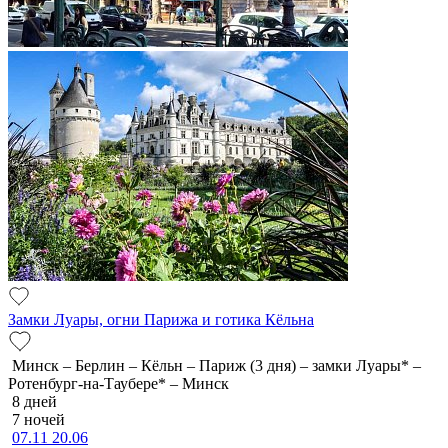
Замки Луары, огни Парижа и готика Кёльна
Минск – Берлин – Кёльн – Париж (3 дня) – замки Луары* –
Ротенбург-на-Таубере* – Минск
8 дней
7 ночей
07.11
20.06