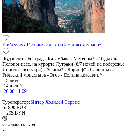
В объятиях Греции: отдых на Ионическом море!
Будапешт - Белград - Каламбака - Метеоры* - Отдых на
Пелопоннесе, на курорте Лутраки (8/7 ночей на побережье
Ионического моря) - Афины* - Коринф* - Салоники -
Рильский монастырь - Эгер - Долина красавиц*
15 дней
14 ночей
20.08
11.09
Туроператор:
Интер Холидей Сервис
от 890
EUR
+ 295
BYN
Cтоимость тура
✓