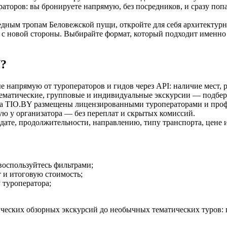
аторов: вы бронируете напрямую, без посредников, и сразу попа
ведным тропам Беловежской пущи, откройте для себя архитекту
 с новой стороны. Выбирайте формат, который подходит именно
Y?
напрямую от туроператоров и гидов через API: наличие мест, 
ематические, групповые и индивидуальные экскурсии — подбери
а TIO.BY размещены лицензированными туроператорами и про
ю у организатора — без переплат и скрытых комиссий.
дате, продолжительности, направлению, типу транспорта, цене 
оспользуйтесь фильтрами;
 и итоговую стоимость;
 туроператора;
ческих обзорных экскурсий до необычных тематических туров: 