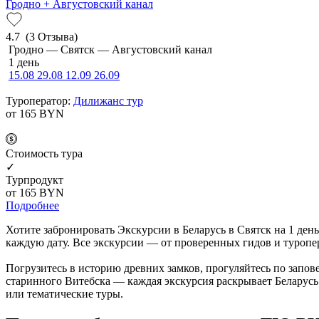
Гродно + Августовский канал
4.7
(3 Отзыва)
Гродно — Святск — Августовский канал
1 день
15.08
29.08
12.09
26.09
Туроператор:
Дилижанс тур
от 165
BYN
Cтоимость тура
✓
Турпродукт
от 165
BYN
Подробнее
Хотите забронировать Экскурсии в Беларусь в Святск на 1 ден
каждую дату. Все экскурсии — от проверенных гидов и туропер
Погрузитесь в историю древних замков, прогуляйтесь по запо
старинного Витебска — каждая экскурсия раскрывает Беларусь
или тематические туры.