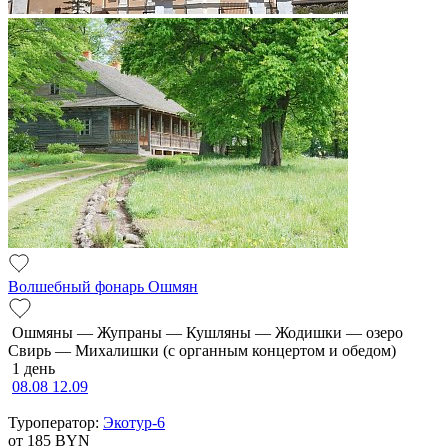
Волшебный фонарь Ошмян
Ошмяны — Жупраны — Кушляны — Жодишки — озеро
Свирь — Михалишки (с органным концертом и обедом)
1 день
08.08
12.09
Туроператор:
Экотур-6
от 185
BYN