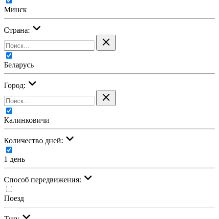
Минск
Страна:
Беларусь
Город:
Калинковичи
Количество дней:
1 день
Cпособ передвижения:
Поезд
Тип: