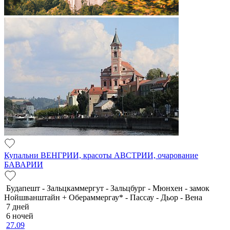
Купальни ВЕНГРИИ, красоты АВСТРИИ, очарование
БАВАРИИ
Будапешт - Зальцкаммергут - Зальцбург - Мюнхен - замок
Нойшванштайн + Обераммергау* - Пассау - Дьор - Вена
7 дней
6 ночей
27.09