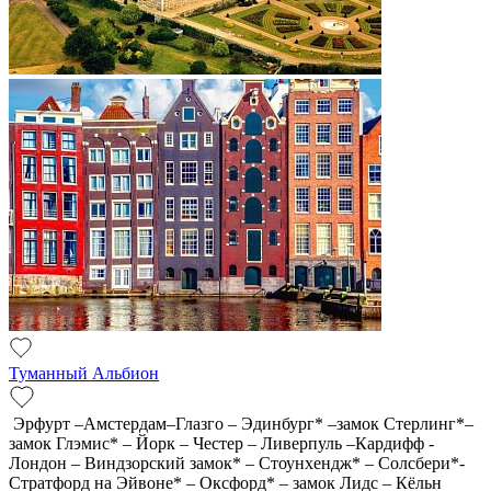
Туманный Альбион
Эрфурт –Амстердам–Глазго – Эдинбург* –замок Стерлинг*–
замок Глэмис* – Йорк – Честер – Ливерпуль –Кардифф -
Лондон – Виндзорский замок* – Стоунхендж* – Солсбери*-
Стратфорд на Эйвоне* – Оксфорд* – замок Лидс – Кёльн