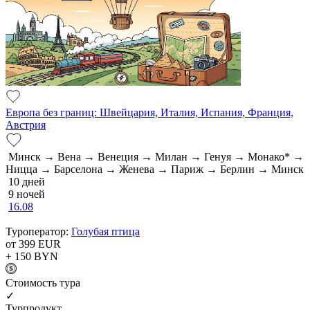
Европа без границ: Швейцария, Италия, Испания, Франция,
Австрия
Минск → Вена → Венеция → Милан → Генуя → Монако* →
Ницца → Барселона → Женева → Париж → Берлин → Минск
10 дней
9 ночей
16.08
Туроператор:
Голубая птица
от 399
EUR
+ 150
BYN
Cтоимость тура
✓
Турпродукт