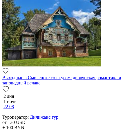
Выходные в Смоленске со вкусом: дворянская романтика и
заповедный релакс
2 дня
1 ночь
22.08
Туроператор:
Дилижанс тур
от 130
USD
+ 100
BYN