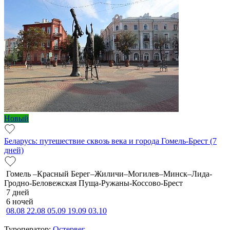
Новый
Беларусь: путешествие сквозь века и города Гомель-Брест (7
дней)
Гомель –Красный Берег–Жиличи–Могилев–Минск–Лида-
Гродно-Беловежская Пуща-Ружаны-Коссово-Брест
7 дней
6 ночей
08.08
22.08
05.09
19.09
03.10
Туроператор:
Остервег