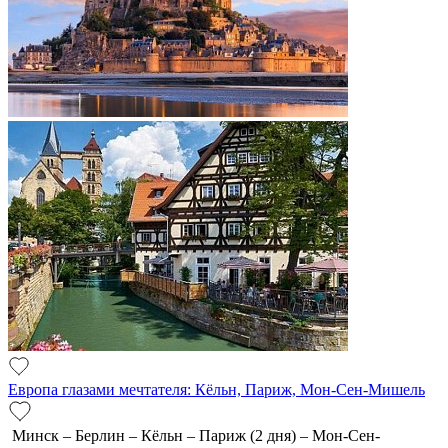
Европа глазами мечтателя: Кёльн, Париж, Мон-Сен-Мишель
Минск – Берлин – Кёльн – Париж (2 дня) – Мон-Сен-