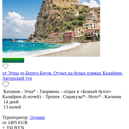
Авторский
от Этны до Берега Богов. Отдых на белых пляжах Калабрии.
Авторский тур
Катания - Этна* - Таормина – отдых в «Божьей бухте»
Калабрии (6 ночей) – Тропея - Сиракузы*– Ното* - Катания
14 дней
13 ночей
Туроператор:
Элдиви
от 1495
EUR
+ 350
BYN