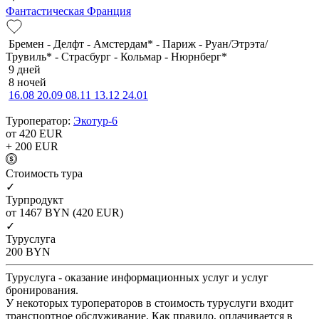
Фантастическая Франция
Бремен - Делфт - Амстердам* - Париж - Руан/Этрэта/
Трувиль* - Страсбург - Кольмар - Нюрнберг*
9 дней
8 ночей
16.08
20.09
08.11
13.12
24.01
Туроператор:
Экотур-6
от 420
EUR
+ 200
EUR
Cтоимость тура
✓
Турпродукт
от 1467
BYN
(420 EUR)
✓
Туруслуга
200
BYN
Туруслуга - оказание информационных услуг и услуг
бронирования.
У некоторых туроператоров в стоимость туруслуги входит
транспортное обслуживание. Как правило, оплачивается в