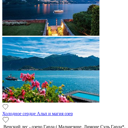
Холодное сердце Альп и магия озер
Венский лес - озеро Гарда ( Мальчезине, Лимоне Суль Гарда*,