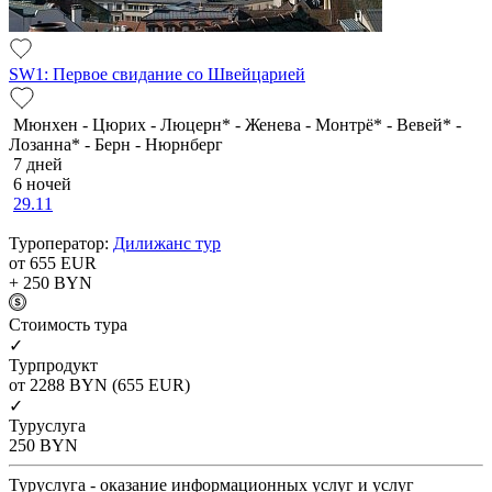
SW1: Первое свидание со Швейцарией
Мюнхен - Цюрих - Люцерн* - Женева - Монтрё* - Вевей* -
Лозанна* - Берн - Нюрнберг
7 дней
6 ночей
29.11
Туроператор:
Дилижанс тур
от 655
EUR
+ 250
BYN
Cтоимость тура
✓
Турпродукт
от 2288
BYN
(655 EUR)
✓
Туруслуга
250
BYN
Туруслуга - оказание информационных услуг и услуг