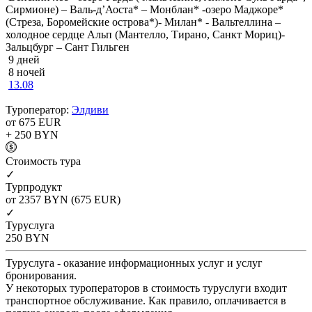
Сирмионе) – Валь-д’Аоста* – Монблан* -озеро Маджоре*
(Стреза, Боромейские острова*)- Милан* - Вальтеллина –
холодное сердце Альп (Мантелло, Тирано, Санкт Мориц)-
Зальцбург – Сант Гильген
9 дней
8 ночей
13.08
Туроператор:
Элдиви
от 675
EUR
+ 250
BYN
Cтоимость тура
✓
Турпродукт
от 2357
BYN
(675 EUR)
✓
Туруслуга
250
BYN
Туруслуга - оказание информационных услуг и услуг
бронирования.
У некоторых туроператоров в стоимость туруслуги входит
транспортное обслуживание. Как правило, оплачивается в