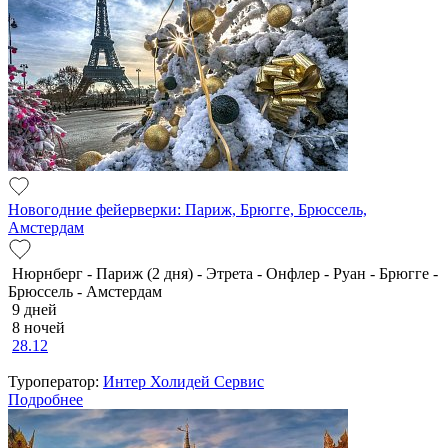
Новогодние фейерверки: Париж, Брюгге, Брюссель,
Амстердам
Нюрнберг - Париж (2 дня) - Этрета - Онфлер - Руан - Брюгге -
Брюссель - Амстердам
9 дней
8 ночей
28.12
Туроператор:
Интер Холидей Сервис
Подробнее