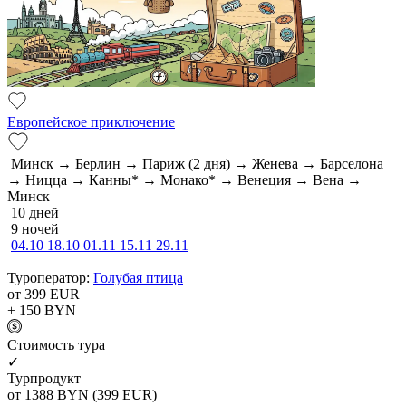
Европейское приключение
Минск → Берлин → Париж (2 дня) → Женева → Барселона
→ Ницца → Канны* → Монако* → Венеция → Вена →
Минск
10 дней
9 ночей
04.10
18.10
01.11
15.11
29.11
Туроператор:
Голубая птица
от 399
EUR
+ 150
BYN
Cтоимость тура
✓
Турпродукт
от 1388
BYN
(399 EUR)