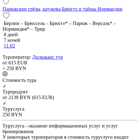
Парижские грёзы, кружева Брюгге и тайны Нормандии
Берлин – Брюссель – Брюгге* – Париж – Версаль* –
Нормандия* – Трир
8 дней
7 ночей
11.02
Туроператор:
Дилижанс тур
от 615
EUR
+ 250
BYN
Cтоимость тура
✓
Турпродукт
от 2139
BYN
(615 EUR)
✓
Туруслуга
250
BYN
Туруслуга - оказание информационных услуг и услуг
бронирования.
У некоторых туроператоров в стоимость туруслуги входит