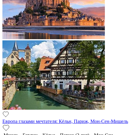
Европа глазами мечтателя: Кёльн, Париж, Мон-Сен-Мишель