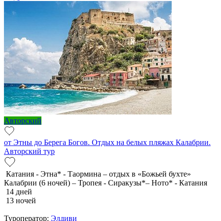
Авторский
от Этны до Берега Богов. Отдых на белых пляжах Калабрии.
Авторский тур
Катания - Этна* - Таормина – отдых в «Божьей бухте»
Калабрии (6 ночей) – Тропея - Сиракузы*– Ното* - Катания
14 дней
13 ночей
Туроператор:
Элдиви