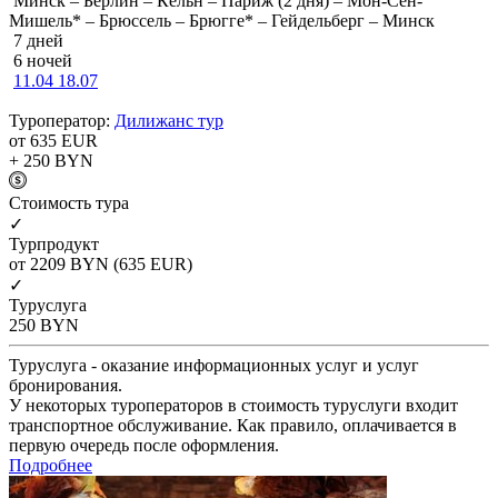
Минск – Берлин – Кёльн – Париж (2 дня) – Мон-Сен-
Мишель* – Брюссель – Брюгге* – Гейдельберг – Минск
7 дней
6 ночей
11.04
18.07
Туроператор:
Дилижанс тур
от 635
EUR
+ 250
BYN
Cтоимость тура
✓
Турпродукт
от 2209
BYN
(635 EUR)
✓
Туруслуга
250
BYN
Туруслуга - оказание информационных услуг и услуг
бронирования.
У некоторых туроператоров в стоимость туруслуги входит
транспортное обслуживание. Как правило, оплачивается в
первую очередь после оформления.
Подробнее