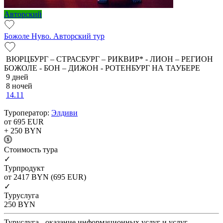
Авторский
Божоле Нуво. Авторский тур
ВЮРЦБУРГ – СТРАСБУРГ – РИКВИР* - ЛИОН – РЕГИОН
БОЖОЛЕ - БОН – ДИЖОН - РОТЕНБУРГ НА ТАУБЕРЕ
9 дней
8 ночей
14.11
Туроператор:
Элдиви
от 695
EUR
+ 250
BYN
Cтоимость тура
✓
Турпродукт
от 2417
BYN
(695 EUR)
✓
Туруслуга
250
BYN
Туруслуга - оказание информационных услуг и услуг