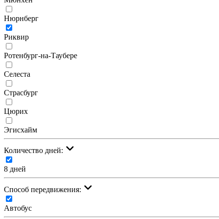
Нюрнберг
Риквир
Ротенбург-на-Таубере
Селеста
Страсбург
Цюрих
Эгисхайм
Количество дней:
8 дней
Cпособ передвижения:
Автобус