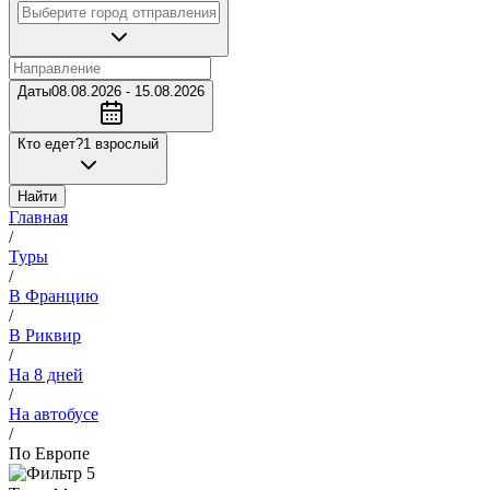
Даты
08.08.2026 - 15.08.2026
Кто едет?
1 взрослый
Найти
Главная
/
Туры
/
В Францию
/
В Риквир
/
На 8 дней
/
На автобусе
/
По Европе
5