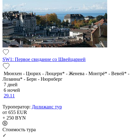
SW1: Первое свидание со Швейцарией
Мюнхен - Цюрих - Люцерн* - Женева - Монтрё* - Вевей* -
Лозанна* - Берн - Нюрнберг
7 дней
6 ночей
29.11
Туроператор:
Дилижанс тур
от 655
EUR
+ 250
BYN
Cтоимость тура
✓