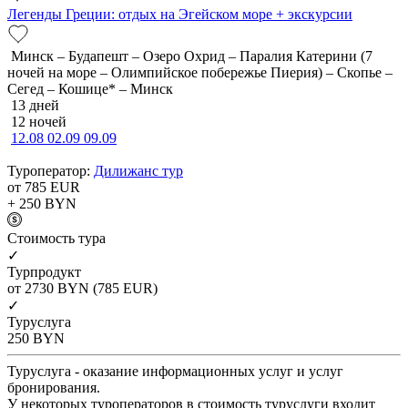
Легенды Греции: отдых на Эгейском море + экскурсии
Минск – Будапешт – Озеро Охрид – Паралия Катерини (7
ночей на море – Олимпийское побережье Пиерия) – Скопье –
Сегед – Кошице* – Минск
13 дней
12 ночей
12.08
02.09
09.09
Туроператор:
Дилижанс тур
от 785
EUR
+ 250
BYN
Cтоимость тура
✓
Турпродукт
от 2730
BYN
(785 EUR)
✓
Туруслуга
250
BYN
Туруслуга - оказание информационных услуг и услуг
бронирования.
У некоторых туроператоров в стоимость туруслуги входит