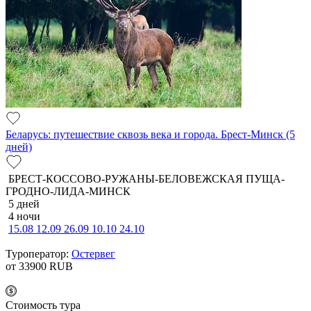
Беларусь: путешествие сквозь века и города. Брест-Минск (5
дней)
БРЕСТ-КОССОВО-РУЖАНЫ-БЕЛОВЕЖСКАЯ ПУЩА-
ГРОДНО-ЛИДА-МИНСК
5 дней
4 ночи
15.08
12.09
26.09
10.10
24.10
Туроператор:
Остервег
от 33900
RUB
Cтоимость тура