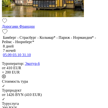
Дорогами Франции
Бамберг - Страсбург - Кольмар* - Париж - Нормандия* -
Реймс - Нюрнберг*
8 дней
7 ночей
05.09
03.10
31.10
Туроператор:
Экотур-6
от 410
EUR
+ 200
EUR
Cтоимость тура
✓
Турпродукт
от 1426
BYN
(410 EUR)
✓
Туруслуга
200
BYN