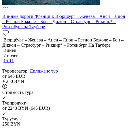
Винные дороги Франции: Вюрцбург – Женева – Анси – Лион
– Регион Божоле – Бон – Дижон – Страсбург – Риквир* –
Ротенбург на Таубере
Вюрцбург – Женева – Анси – Лион – Регион Божоле – Бон –
Дижон – Страсбург – Риквир* – Ротенбург На Таубере
8 дней
7 ночей
15.11
Туроператор:
Дилижанс тур
от 645
EUR
+ 250
BYN
Cтоимость тура
✓
Турпродукт
от 2243
BYN
(645 EUR)
✓
Туруслуга
250
BYN