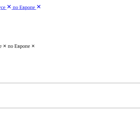
усе
по Европе
е
по Европе