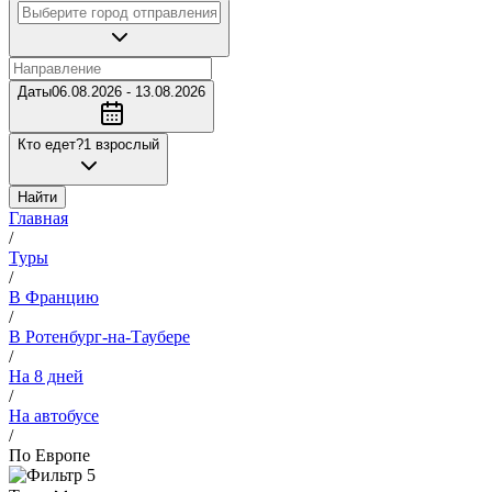
Даты
06.08.2026 - 13.08.2026
Кто едет?
1 взрослый
Найти
Главная
/
Туры
/
В Францию
/
В Ротенбург-на-Таубере
/
На 8 дней
/
На автобусе
/
По Европе
5