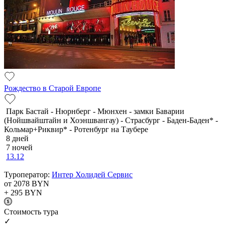
Рождество в Старой Европе
Парк Бастай - Нюрнберг - Мюнхен - замки Баварии
(Нойшвайштайн и Хоэншвангау) - Страсбург - Баден-Баден* -
Кольмар+Риквир* - Ротенбург на Таубере
8 дней
7 ночей
13.12
Туроператор:
Интер Холидей Сервис
от 2078
BYN
+ 295
BYN
Cтоимость тура
✓