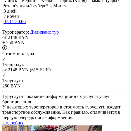
Минск – Берлин – Кёльн – Париж (3 дня) – замки Луары* –
Ротенбург-на-Таубере* – Минск
8 дней
7 ночей
07.11
20.06
Туроператор:
Дилижанс тур
от 2148
BYN
+ 250
BYN
Cтоимость тура
✓
Турпродукт
от 2148
BYN
(615 EUR)
✓
Туруслуга
250
BYN
Туруслуга - оказание информационных услуг и услуг
бронирования.
У некоторых туроператоров в стоимость туруслуги входит
транспортное обслуживание. Как правило, оплачивается в
первую очередь после оформления.
Подробнее