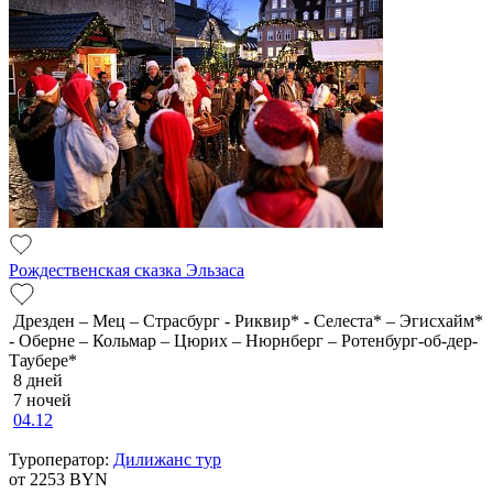
Рождественская сказка Эльзаса
Дрезден – Мец – Страсбург - Риквир* - Селеста* – Эгисхайм*
- Оберне – Кольмар – Цюрих – Нюрнберг – Ротенбург-об-дер-
Таубере*
8 дней
7 ночей
04.12
Туроператор:
Дилижанс тур
от 2253
BYN