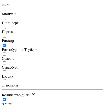
Лион
Мюнхен
Нюрнберг
Париж
Риквир
Ротенбург-на-Таубере
Селеста
Страсбург
Цюрих
Эгисхайм
Количество дней:
8 дней