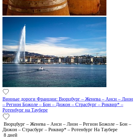
Винные дороги Франции: Вюрцбург – Женева – Анси – Лион
– Регион Божоле – Бон – Дижон – Страсбург – Риквир* –
Ротенбург на Таубере
Вюрцбург – Женева – Анси – Лион – Регион Божоле – Бон –
Дижон – Страсбург – Риквир* – Ротенбург На Таубере
8 дней