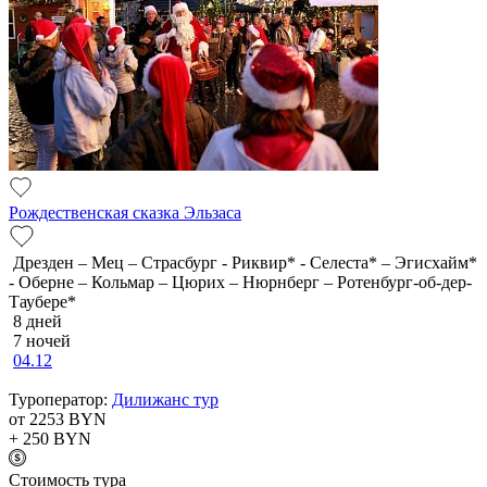
Рождественская сказка Эльзаса
Дрезден – Мец – Страсбург - Риквир* - Селеста* – Эгисхайм*
- Оберне – Кольмар – Цюрих – Нюрнберг – Ротенбург-об-дер-
Таубере*
8 дней
7 ночей
04.12
Туроператор:
Дилижанс тур
от 2253
BYN
+ 250
BYN
Cтоимость тура