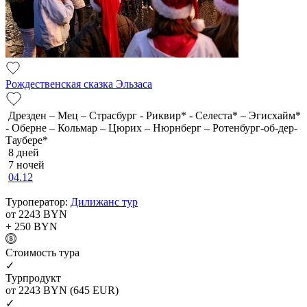
Рождественская сказка Эльзаса
Дрезден – Мец – Страсбург - Риквир* - Селеста* – Эгисхайм*
- Оберне – Кольмар – Цюрих – Нюрнберг – Ротенбург-об-дер-
Таубере*
8 дней
7 ночей
04.12
Туроператор:
Дилижанс тур
от 2243
BYN
+ 250
BYN
Cтоимость тура
✓
Турпродукт
от 2243
BYN
(645 EUR)
✓