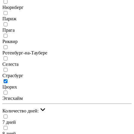
Нюрнберг
Париж
Прага
Риквир
Ротенбург-на-Таубере
Селеста
Страсбург
Цюрих
Эгисхайм
Количество дней:
7 дней
8 дней