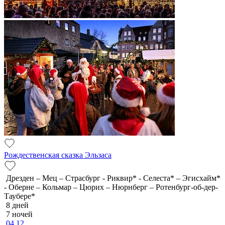
Рождественская сказка Эльзаса
Дрезден – Мец – Страсбург - Риквир* - Селеста* – Эгисхайм*
- Оберне – Кольмар – Цюрих – Нюрнберг – Ротенбург-об-дер-
Таубере*
8 дней
7 ночей
04.12