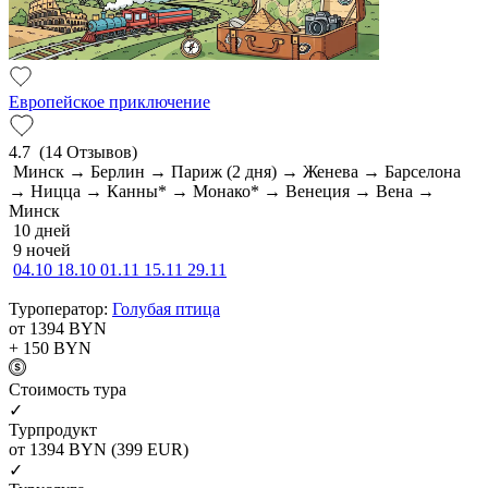
Европейское приключение
4.7
(14 Отзывов)
Минск → Берлин → Париж (2 дня) → Женева → Барселона
→ Ницца → Канны* → Монако* → Венеция → Вена →
Минск
10 дней
9 ночей
04.10
18.10
01.11
15.11
29.11
Туроператор:
Голубая птица
от 1394
BYN
+ 150
BYN
Cтоимость тура
✓
Турпродукт
от 1394
BYN
(399 EUR)
✓