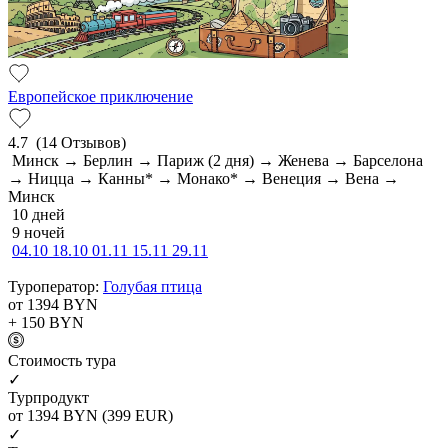
Европейское приключение
4.7
(14 Отзывов)
Минск → Берлин → Париж (2 дня) → Женева → Барселона
→ Ницца → Канны* → Монако* → Венеция → Вена →
Минск
10 дней
9 ночей
04.10
18.10
01.11
15.11
29.11
Туроператор:
Голубая птица
от 1394
BYN
+ 150
BYN
Cтоимость тура
✓
Турпродукт
от 1394
BYN
(399 EUR)
✓