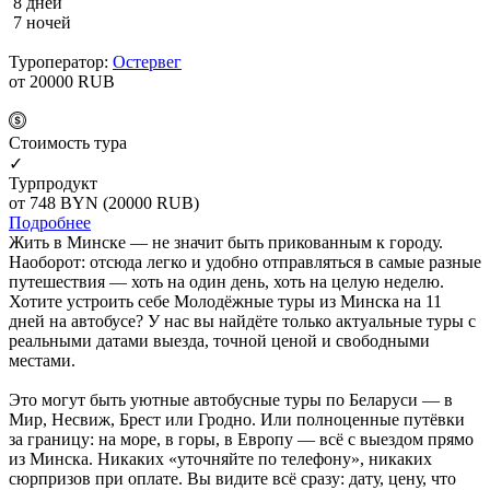
8 дней
7 ночей
Туроператор:
Остервег
от 20000
RUB
Cтоимость тура
✓
Турпродукт
от 748
BYN
(20000 RUB)
Подробнее
Жить в Минске — не значит быть прикованным к городу.
Наоборот: отсюда легко и удобно отправляться в самые разные
путешествия — хоть на один день, хоть на целую неделю.
Хотите устроить себе Молодёжные туры из Минска на 11
дней на автобусе? У нас вы найдёте только актуальные туры с
реальными датами выезда, точной ценой и свободными
местами.
Это могут быть уютные автобусные туры по Беларуси — в
Мир, Несвиж, Брест или Гродно. Или полноценные путёвки
за границу: на море, в горы, в Европу — всё с выездом прямо
из Минска. Никаких «уточняйте по телефону», никаких
сюрпризов при оплате. Вы видите всё сразу: дату, цену, что