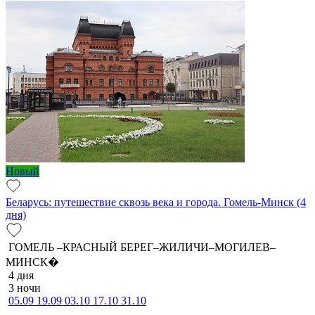
Новый
Беларусь: путешествие сквозь века и города. Гомель-Минск (4
дня)
ГОМЕЛЬ –КРАСНЫЙ БЕРЕГ–ЖИЛИЧИ–МОГИЛЕВ–
МИНСК�
4 дня
3 ночи
05.09
19.09
03.10
17.10
31.10