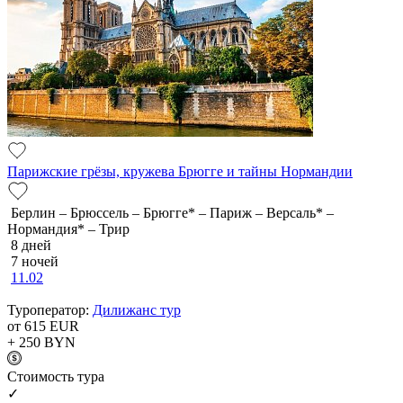
Парижские грёзы, кружева Брюгге и тайны Нормандии
Берлин – Брюссель – Брюгге* – Париж – Версаль* –
Нормандия* – Трир
8 дней
7 ночей
11.02
Туроператор:
Дилижанс тур
от 615
EUR
+ 250
BYN
Cтоимость тура
✓