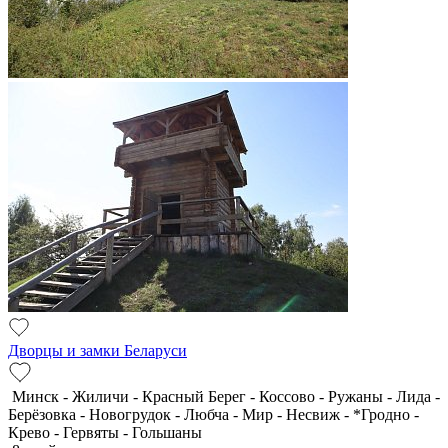
Дворцы и замки Беларуси
Минск - Жиличи - Красный Берег - Коссово - Ружаны - Лида -
Берёзовка - Новогрудок - Любча - Мир - Несвиж - *Гродно -
Крево - Гервяты - Гольшаны