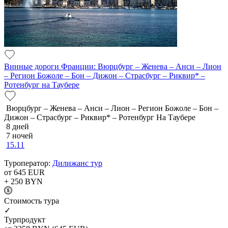
Винные дороги Франции: Вюрцбург – Женева – Анси – Лион
– Регион Божоле – Бон – Дижон – Страсбург – Риквир* –
Ротенбург на Таубере
Вюрцбург – Женева – Анси – Лион – Регион Божоле – Бон –
Дижон – Страсбург – Риквир* – Ротенбург На Таубере
8 дней
7 ночей
15.11
Туроператор:
Дилижанс тур
от 645
EUR
+ 250
BYN
Cтоимость тура
✓
Турпродукт