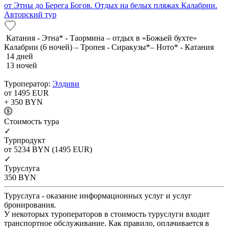
от Этны до Берега Богов. Отдых на белых пляжах Калабрии.
Авторский тур
Катания - Этна* - Таормина – отдых в «Божьей бухте»
Калабрии (6 ночей) – Тропея - Сиракузы*– Ното* - Катания
14 дней
13 ночей
Туроператор:
Элдиви
от 1495
EUR
+ 350
BYN
Cтоимость тура
✓
Турпродукт
от 5234
BYN
(1495 EUR)
✓
Туруслуга
350
BYN
Туруслуга - оказание информационных услуг и услуг
бронирования.
У некоторых туроператоров в стоимость туруслуги входит
транспортное обслуживание. Как правило, оплачивается в