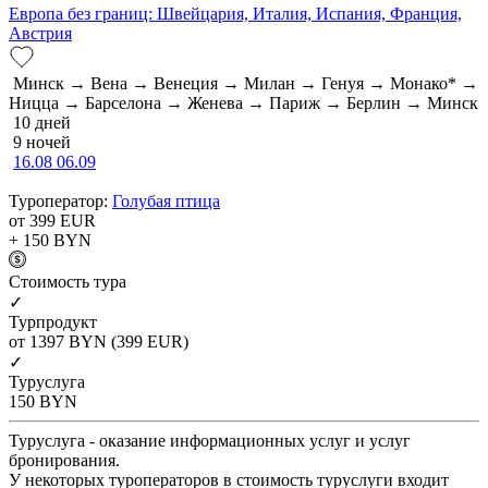
Европа без границ: Швейцария, Италия, Испания, Франция,
Австрия
Минск → Вена → Венеция → Милан → Генуя → Монако* →
Ницца → Барселона → Женева → Париж → Берлин → Минск
10 дней
9 ночей
16.08
06.09
Туроператор:
Голубая птица
от 399
EUR
+ 150
BYN
Cтоимость тура
✓
Турпродукт
от 1397
BYN
(399 EUR)
✓
Туруслуга
150
BYN
Туруслуга - оказание информационных услуг и услуг
бронирования.
У некоторых туроператоров в стоимость туруслуги входит