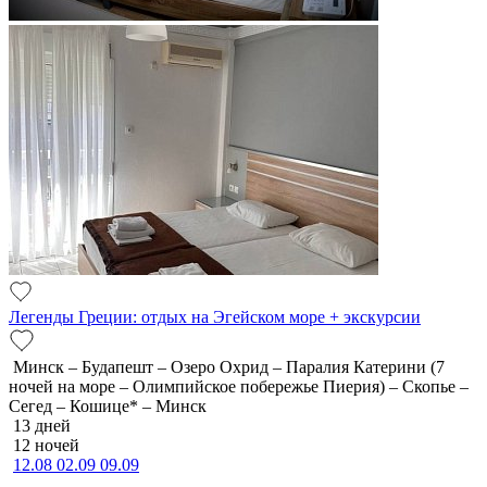
Легенды Греции: отдых на Эгейском море + экскурсии
Минск – Будапешт – Озеро Охрид – Паралия Катерини (7
ночей на море – Олимпийское побережье Пиерия) – Скопье –
Сегед – Кошице* – Минск
13 дней
12 ночей
12.08
02.09
09.09