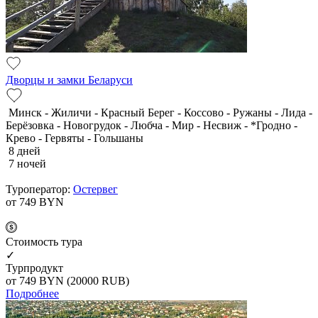
Дворцы и замки Беларуси
Минск - Жиличи - Красный Берег - Коссово - Ружаны - Лида -
Берёзовка - Новогрудок - Любча - Мир - Несвиж - *Гродно -
Крево - Гервяты - Гольшаны
8 дней
7 ночей
Туроператор:
Остервег
от 749
BYN
Cтоимость тура
✓
Турпродукт
от 749
BYN
(20000 RUB)
Подробнее