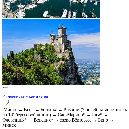
Итальянские каникулы
Минск → Вена → Болонья → Римини (7 ночей на море, отель
на 1-й береговой линии) → Сан-Марино* → Рим* →
Флоренция* → Венеция* → озеро Вёртерзее → Брно →
Минск