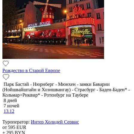
Рождество в Старой Европе
Парк Бастай - Нюрнберг - Мюнхен - замки Баварии
(Нойшвайштайн и Хоэншвангау) - Страсбург - Баден-Баден* -
Кольмар+Риквир* - Ротенбург на Таубере
8 дней
7 ночей
13.12
Туроператор:
Интер Холидей Сервис
от 595
EUR
+ 295
BYN