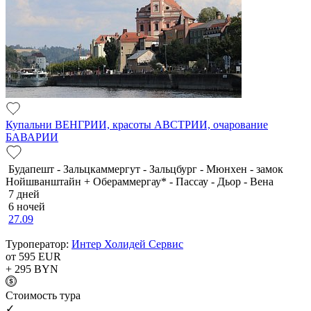
Купальни ВЕНГРИИ, красоты АВСТРИИ, очарование
БАВАРИИ
Будапешт - Зальцкаммергут - Зальцбург - Мюнхен - замок
Нойшванштайн + Обераммергау* - Пассау - Дьор - Вена
7 дней
6 ночей
27.09
Туроператор:
Интер Холидей Сервис
от 595
EUR
+ 295
BYN
Cтоимость тура
✓