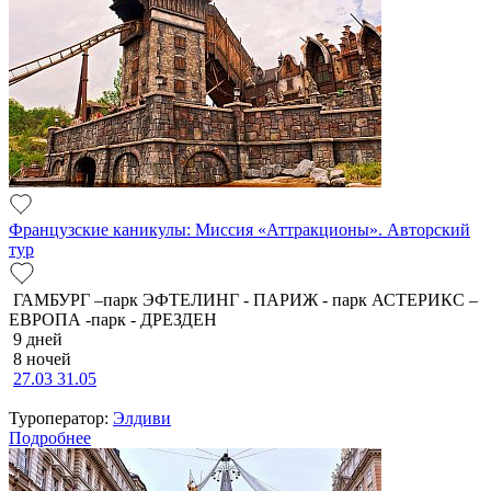
Французские каникулы: Миссия «Аттракционы». Авторский
тур
ГАМБУРГ –парк ЭФТЕЛИНГ - ПАРИЖ - парк АСТЕРИКС –
ЕВРОПА -парк - ДРЕЗДЕН
9 дней
8 ночей
27.03
31.05
Туроператор:
Элдиви
Подробнее