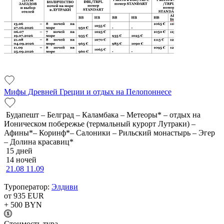
Мифы Древней Греции и отдых на Пелопоннесе
Будапешт – Белград – Каламбака – Метеоры* – отдых на
Ионическом побережье (термальный курорт Лутраки) –
Афины*– Коринф*– Салоники – Рильский монастырь – Эгер
– Долина красавиц*
15 дней
14 ночей
21.08
11.09
Туроператор:
Элдиви
от 935
EUR
+ 500
BYN
Cтоимость тура