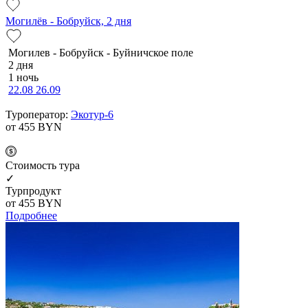
Могилёв - Бобруйск, 2 дня
Мо­ги­лев - Бобруйск - Буй­нич­ское по­ле
2 дня
1 ночь
22.08
26.09
Туроператор:
Экотур-6
от 455
BYN
Cтоимость тура
✓
Турпродукт
от 455
BYN
Подробнее