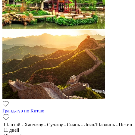
Гранд-тур по Китаю
Шанхай - Ханчжоу - Сучжоу - Сиань - Лоян/Шаолинь - Пекин
11 дней