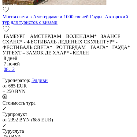
Магия света в Амстердаме и 1000 свечей Гауды. Авторский
тур для туристов с визами
ГАМБУРГ – АМСТЕРДАМ – ВОЛЕНДАМ* - ЗААНСЕ
СХАНС* - ФЕСТИВАЛЬ ЛЕДЯНЫХ СКУЛЬПТУР* -
ФЕСТИВАЛЬ СВЕТА* - РОТТЕРДАМ – ГААГА* - ГАУДА* –
УТРЕХТ – ЗАМОК ДЕ ХААР* - КЕЛЬН
8 дней
7 ночей
08.12
Туроператор:
Элдиви
от 685
EUR
+ 250
BYN
Cтоимость тура
✓
Турпродукт
от 2392
BYN
(685 EUR)
✓
Туруслуга
250
BYN