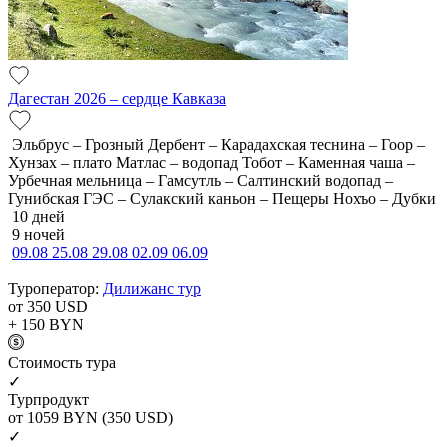
Дагестан 2026 – сердце Кавказа
Эльбрус – Грозный Дербент – Карадахская теснина – Гоор –
Хунзах – плато Матлас – водопад Тобот – Каменная чаша –
Урбечная мельница – Гамсутль – Салтинский водопад –
Гунибская ГЭС – Сулакский каньон – Пещеры Нохъо – Дубки
10 дней
9 ночей
09.08
25.08
29.08
02.09
06.09
Туроператор:
Дилижанс тур
от 350
USD
+ 150
BYN
Cтоимость тура
✓
Турпродукт
от 1059
BYN
(350 USD)
✓