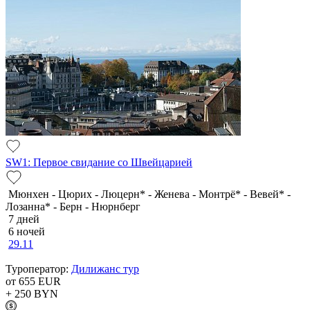
SW1: Первое свидание со Швейцарией
Мюнхен - Цюрих - Люцерн* - Женева - Монтрё* - Вевей* -
Лозанна* - Берн - Нюрнберг
7 дней
6 ночей
29.11
Туроператор:
Дилижанс тур
от 655
EUR
+ 250
BYN