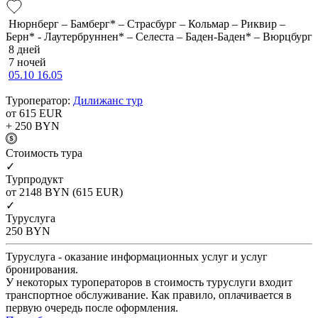
Нюрнберг – Бамберг* – Страсбург – Кольмар – Риквир –
Берн* - Лаутербруннен* – Селеста – Баден-Баден* – Вюрцбург
8 дней
7 ночей
05.10
16.05
Туроператор:
Дилижанс тур
от 615
EUR
+ 250
BYN
Cтоимость тура
✓
Турпродукт
от 2148
BYN
(615 EUR)
✓
Туруслуга
250
BYN
Туруслуга - оказание информационных услуг и услуг
бронирования.
У некоторых туроператоров в стоимость туруслуги входит
транспортное обслуживание. Как правило, оплачивается в
первую очередь после оформления.