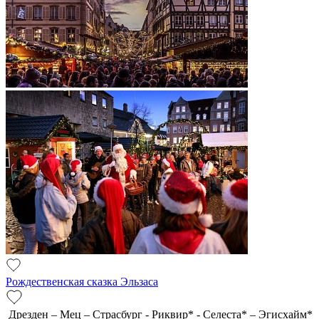
Рождественская сказка Эльзаса
Дрезден – Мец – Страсбург - Риквир* - Селеста* – Эгисхайм*