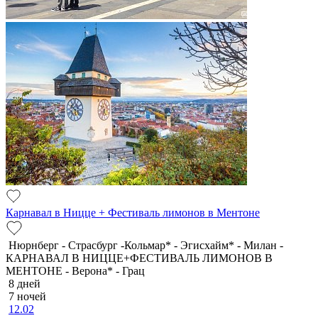
Карнавал в Ницце + Фестиваль лимонов в Ментоне
Нюрнберг - Страсбург -Кольмар* - Эгисхайм* - Милан -
КАРНАВАЛ В НИЦЦЕ+ФЕСТИВАЛЬ ЛИМОНОВ В
МЕНТОНЕ - Верона* - Грац
8 дней
7 ночей
12.02