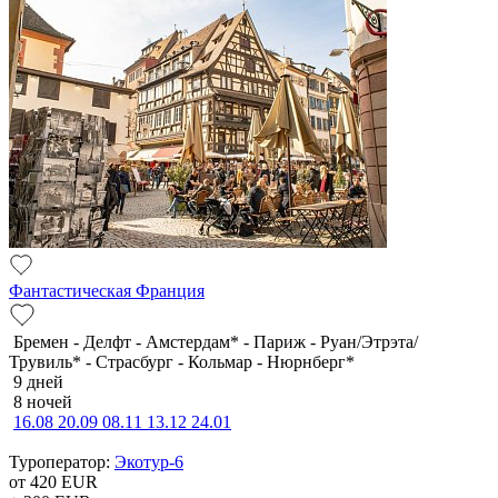
Фантастическая Франция
Бремен - Делфт - Амстердам* - Париж - Руан/Этрэта/
Трувиль* - Страсбург - Кольмар - Нюрнберг*
9 дней
8 ночей
16.08
20.09
08.11
13.12
24.01
Туроператор:
Экотур-6
от 420
EUR