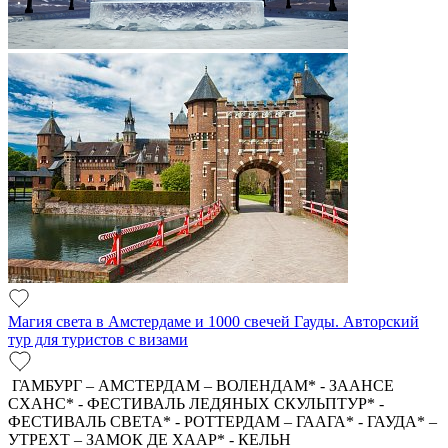
Магия света в Амстердаме и 1000 свечей Гауды. Авторский
тур для туристов с визами
ГАМБУРГ – АМСТЕРДАМ – ВОЛЕНДАМ* - ЗААНСЕ
СХАНС* - ФЕСТИВАЛЬ ЛЕДЯНЫХ СКУЛЬПТУР* -
ФЕСТИВАЛЬ СВЕТА* - РОТТЕРДАМ – ГААГА* - ГАУДА* –
УТРЕХТ – ЗАМОК ДЕ ХААР* - КЕЛЬН