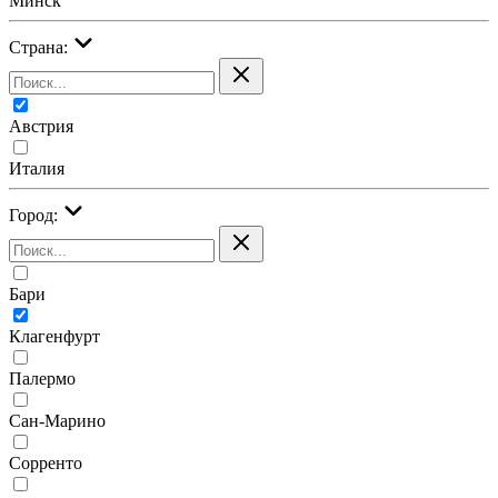
Минск
Страна:
Австрия
Италия
Город:
Бари
Клагенфурт
Палермо
Сан-Марино
Сорренто