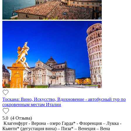
Тоскана: Вино, Искусство, Вдохновение - автобусный тур по
сокровенным местам Италии
5.0
(4 Отзыва)
Клагенфурт - Верона - озеро Гарда* - Флоренция – Лукка -
Кьянти* (дегустация вина) – Пиза* – Венеция – Вена