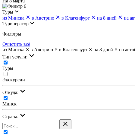
На 8 марта
6
Туры
из Минска
в Австрию
в Клагенфурт
на 8 дней
на ав
Туроператор
Фильтры
Очистить всё
из Минска
в Австрию
в Клагенфурт
на 8 дней
на авто
Тип услуги:
Туры
Экскурсии
Откуда:
Минск
Страна: