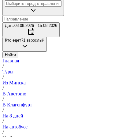
Даты
08.08.2026 - 15.08.2026
Кто едет?
1 взрослый
Найти
Главная
/
Туры
/
Из Минска
/
В Австрию
/
В Клагенфурт
/
На 8 дней
/
На автобусе
/