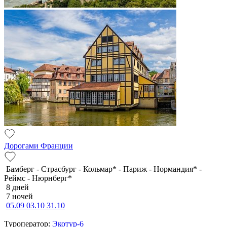
Дорогами Франции
Бамберг - Страсбург - Кольмар* - Париж - Нормандия* -
Реймс - Нюрнберг*
8 дней
7 ночей
05.09
03.10
31.10
Туроператор:
Экотур-6