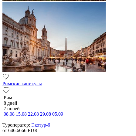
Римские каникулы
Рим
8 дней
7 ночей
08.08
15.08
22.08
29.08
05.09
Туроператор:
Экотур-6
от 646.6666
EUR