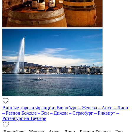
Винные дороги Франции: Вюрцбург – Женева – Анси – Лион
– Регион Божоле – Бон – Дижон – Страсбург – Риквир* –
Ротенбург на Таубере
Вюрцбург – Женева – Анси – Лион – Регион Божоле – Бон –