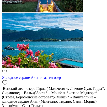
Холодное сердце Альп и магия озер
Венский лес - озеро Гарда ( Мальчезине, Лимоне Суль Гарда*,
Сирмионе) – Валь-д’Аоста* – Монблан* -озеро Маджоре*
(Стреза, Боромейские острова*)- Милан* - Вальтеллина –
холодное сердце Альп (Мантелло, Тирано, Санкт Мориц)-
Зальцбург – Сант Гильген