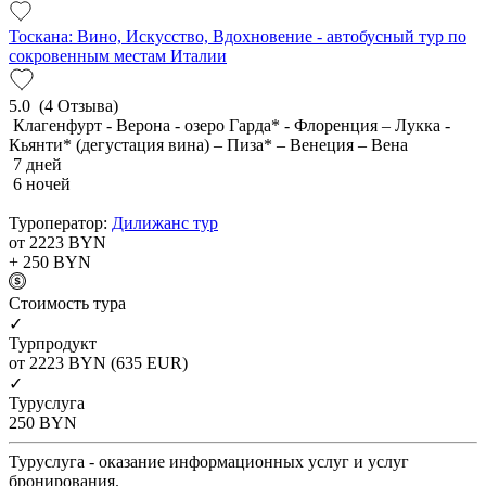
Тоскана: Вино, Искусство, Вдохновение - автобусный тур по
сокровенным местам Италии
5.0
(4 Отзыва)
Клагенфурт - Верона - озеро Гарда* - Флоренция – Лукка -
Кьянти* (дегустация вина) – Пиза* – Венеция – Вена
7 дней
6 ночей
Туроператор:
Дилижанс тур
от 2223
BYN
+ 250
BYN
Cтоимость тура
✓
Турпродукт
от 2223
BYN
(635 EUR)
✓
Туруслуга
250
BYN
Туруслуга - оказание информационных услуг и услуг
бронирования.