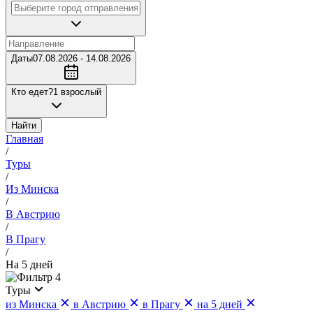
Даты
07.08.2026 - 14.08.2026
Кто едет?
1 взрослый
Найти
Главная
/
Туры
/
Из Минска
/
В Австрию
/
В Прагу
/
На 5 дней
4
Туры
из Минска
в Австрию
в Прагу
на 5 дней