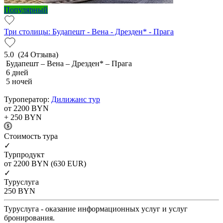
Популярный
Три столицы: Будапешт - Вена - Дрезден* - Прага
5.0
(24 Отзыва)
Будапешт – Вена – Дрезден* – Прага
6 дней
5 ночей
Туроператор:
Дилижанс тур
от 2200
BYN
+ 250
BYN
Cтоимость тура
✓
Турпродукт
от 2200
BYN
(630 EUR)
✓
Туруслуга
250
BYN
Туруслуга - оказание информационных услуг и услуг
бронирования.