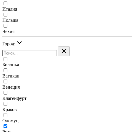
Италия
Польша
Чехия
Город:
Болонья
Ватикан
Венеция
Клагенфурт
Краков
Оломуц
Рим