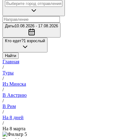
Даты
10.08.2026 - 17.08.2026
Кто едет?
1 взрослый
Найти
Главная
/
Туры
/
Из Минска
/
В Австрию
/
В Рим
/
На 8 дней
/
На 8 марта
5