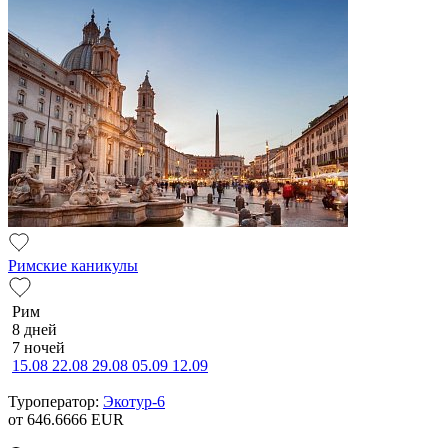
Римские каникулы
Рим
8 дней
7 ночей
15.08
22.08
29.08
05.09
12.09
Туроператор:
Экотур-6
от 646.6666
EUR