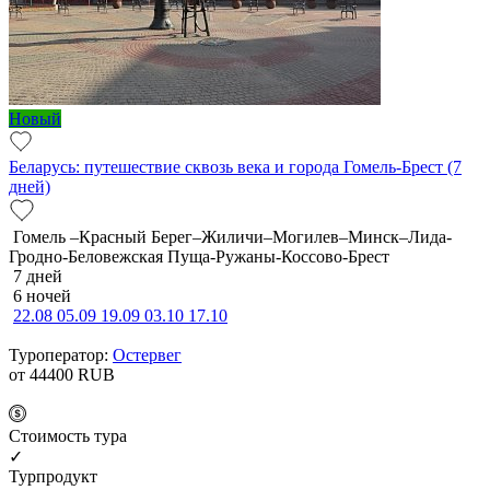
Новый
Беларусь: путешествие сквозь века и города Гомель-Брест (7
дней)
Гомель –Красный Берег–Жиличи–Могилев–Минск–Лида-
Гродно-Беловежская Пуща-Ружаны-Коссово-Брест
7 дней
6 ночей
22.08
05.09
19.09
03.10
17.10
Туроператор:
Остервег
от 44400
RUB
Cтоимость тура
✓
Турпродукт