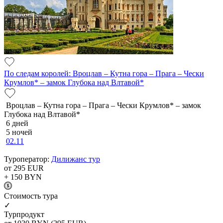
По следам королей: Вроцлав – Кутна гора – Прага – Чески
Крумлов* – замок Глубока над Влтавой*
Вроцлав – Кутна гора – Прага – Чески Крумлов* – замок
Глубока над Влтавой*
6 дней
5 ночей
02.11
Туроператор:
Дилижанс тур
от 295
EUR
+ 150
BYN
Cтоимость тура
✓
Турпродукт