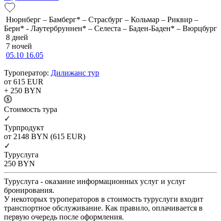
Нюрнберг – Бамберг* – Страсбург – Кольмар – Риквир –
Берн* - Лаутербруннен* – Селеста – Баден-Баден* – Вюрцбург
8 дней
7 ночей
05.10
16.05
Туроператор:
Дилижанс тур
от 615
EUR
+ 250
BYN
Cтоимость тура
✓
Турпродукт
от 2148
BYN
(615 EUR)
✓
Туруслуга
250
BYN
Туруслуга - оказание информационных услуг и услуг
бронирования.
У некоторых туроператоров в стоимость туруслуги входит
транспортное обслуживание. Как правило, оплачивается в
первую очередь после оформления.