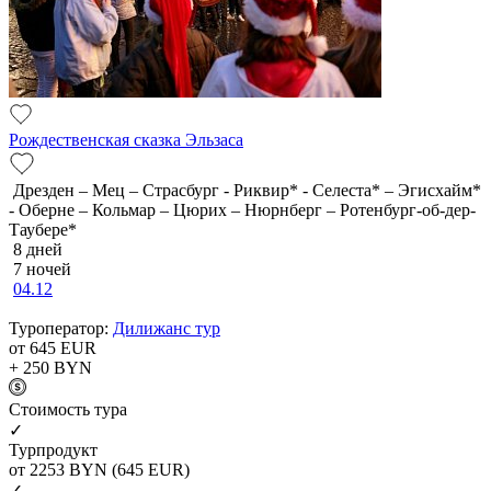
Рождественская сказка Эльзаса
Дрезден – Мец – Страсбург - Риквир* - Селеста* – Эгисхайм*
- Оберне – Кольмар – Цюрих – Нюрнберг – Ротенбург-об-дер-
Таубере*
8 дней
7 ночей
04.12
Туроператор:
Дилижанс тур
от 645
EUR
+ 250
BYN
Cтоимость тура
✓
Турпродукт
от 2253
BYN
(645 EUR)
✓