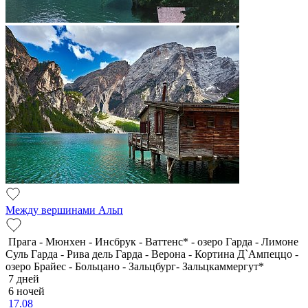
Между вершинами Альп
Прага - Мюнхен - Инсбрук - Ваттенс* - озеро Гарда - Лимоне
Суль Гарда - Рива дель Гарда - Верона - Кортина Д`Ампеццо -
озеро Брайес - Больцано - Зальцбург- Зальцкаммергут*
7 дней
6 ночей
17.08