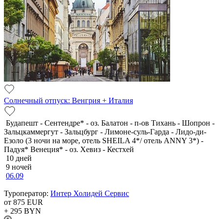
Солнечный отпуск: Венгрия + Италия
Будапешт - Сентендре* - оз. Балатон - п-ов Тихань - Шопрон -
Зальцкаммергут - Зальцбург - Лимоне-суль-Гарда - Лидо-ди-
Езоло (3 ночи на море, отель SHEILA 4*/ отель ANNY 3*) -
Падуя* Венеция* - оз. Хевиз - Кестхей
10 дней
9 ночей
06.09
Туроператор:
Интер Холидей Сервис
от 875
EUR
+ 295
BYN