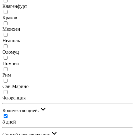
Клагенфурт
Краков
Мюнхен
Неаполь
Оломуц
Помпеи
Рим
Сан-Марино
Флоренция
Количество дней:
8 дней
Cпособ передвижения: