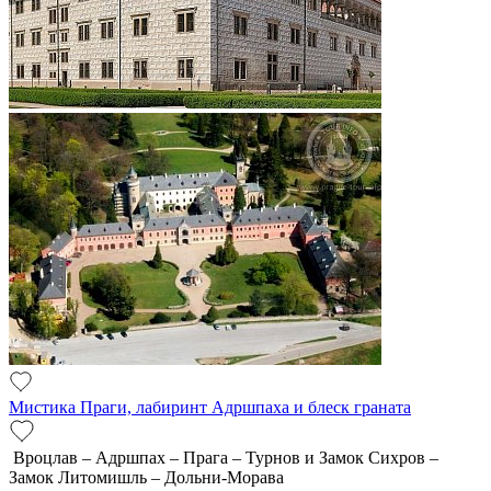
Мистика Праги, лабиринт Адршпаха и блеск граната
Вроцлав – Адршпах – Прага – Турнов и Замок Сихров –
Замок Литомишль – Дольни-Морава