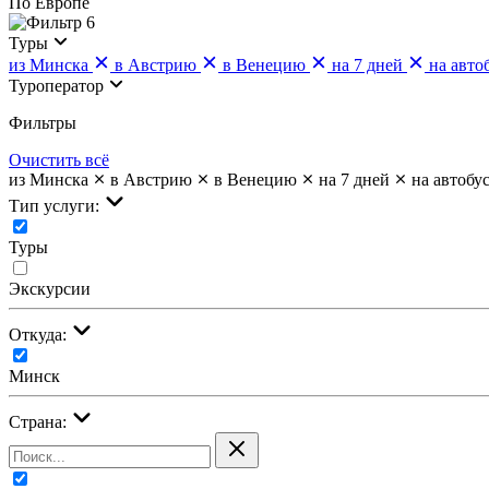
По Европе
6
Туры
из Минска
в Австрию
в Венецию
на 7 дней
на авто
Туроператор
Фильтры
Очистить всё
из Минска
в Австрию
в Венецию
на 7 дней
на автобу
Тип услуги:
Туры
Экскурсии
Откуда:
Минск
Страна: