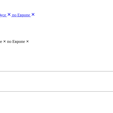
бусе
по Европе
се
по Европе