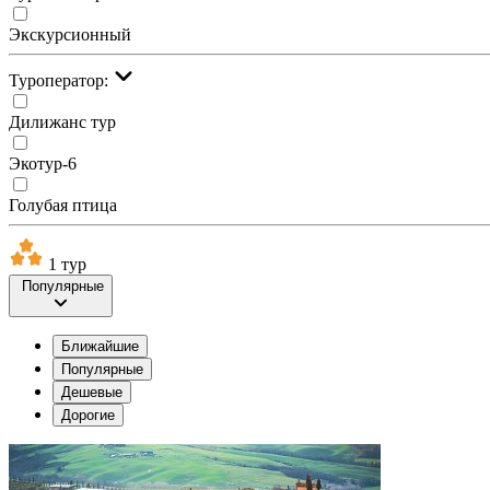
Экскурсионный
Туроператор:
Дилижанс тур
Экотур-6
Голубая птица
1 тур
Популярные
Ближайшие
Популярные
Дешевые
Дорогие