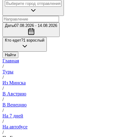
Даты
07.08.2026 - 14.08.2026
Кто едет?
1 взрослый
Найти
Главная
/
Туры
/
Из Минска
/
В Австрию
/
В Венецию
/
На 7 дней
/
На автобусе
/