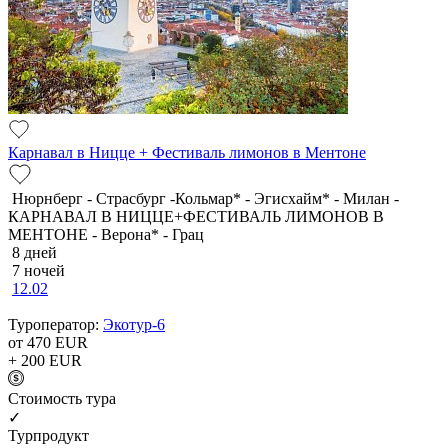
Карнавал в Ницце + Фестиваль лимонов в Ментоне
Нюрнберг - Страсбург -Кольмар* - Эгисхайм* - Милан -
КАРНАВАЛ В НИЦЦЕ+ФЕСТИВАЛЬ ЛИМОНОВ В
МЕНТОНЕ - Верона* - Грац
8 дней
7 ночей
12.02
Туроператор:
Экотур-6
от 470
EUR
+ 200
EUR
Cтоимость тура
✓
Турпродукт