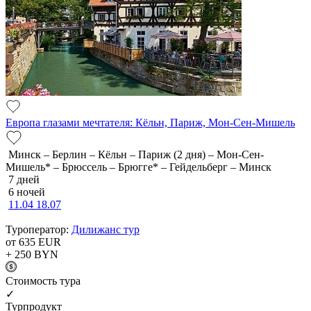
Европа глазами мечтателя: Кёльн, Париж, Мон-Сен-Мишель
Минск – Берлин – Кёльн – Париж (2 дня) – Мон-Сен-
Мишель* – Брюссель – Брюгге* – Гейдельберг – Минск
7 дней
6 ночей
11.04
18.07
Туроператор:
Дилижанс тур
от 635
EUR
+ 250
BYN
Cтоимость тура
✓
Турпродукт