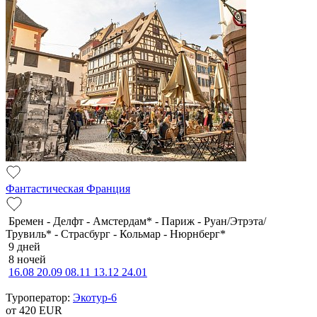
Фантастическая Франция
Бремен - Делфт - Амстердам* - Париж - Руан/Этрэта/
Трувиль* - Страсбург - Кольмар - Нюрнберг*
9 дней
8 ночей
16.08
20.09
08.11
13.12
24.01
Туроператор:
Экотур-6
от 420
EUR