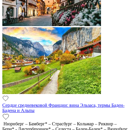
Сердце средневековой Франции: вина Эльзаса, термы Баден-
Бадена и Альпы
Нюрнберг – Бамберг* – Страсбург – Кольмар – Риквир –
Берн* - Лаутербруннен* – Селеста – Баден-Баден* – Вюрцбург