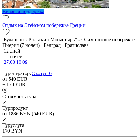
Визовая поддержка
Отдых на Эгейском побережье Греции
Будапешт - Рильский Монастырь* - Олимпийское побережье
Пиерия (7 ночей) - Белград - Братислава
12 дней
11 ночей
27.08
10.09
Туроператор:
Экотур-6
от 540
EUR
+ 170
EUR
Cтоимость тура
✓
Турпродукт
от 1886
BYN
(540 EUR)
✓
Туруслуга
170
BYN