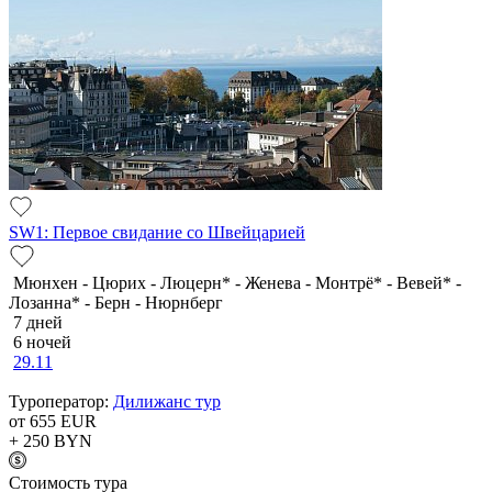
SW1: Первое свидание со Швейцарией
Мюнхен - Цюрих - Люцерн* - Женева - Монтрё* - Вевей* -
Лозанна* - Берн - Нюрнберг
7 дней
6 ночей
29.11
Туроператор:
Дилижанс тур
от 655
EUR
+ 250
BYN
Cтоимость тура