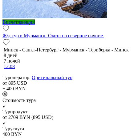
Впечатляющий
Ж/д тур в Мурманск. Охота на северное сияние.
Минск - Санкт-Петербург - Мурманск - Териберка - Минск
8 дней
7 ночей
12.08
Туроператор:
Оригинальный тур
от 895
USD
+ 400
BYN
Cтоимость тура
✓
Турпродукт
от 2709
BYN
(895 USD)
✓
Туруслуга
400
BYN