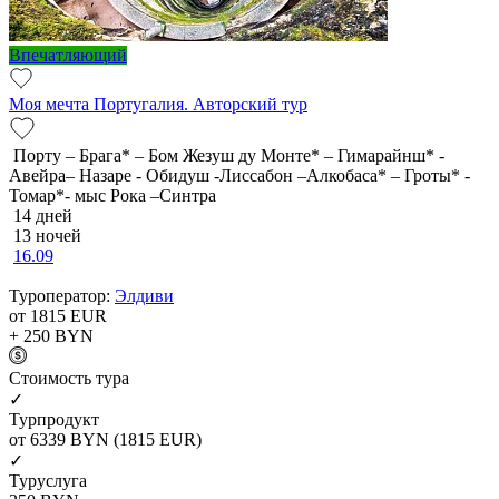
Впечатляющий
Моя мечта Португалия. Авторский тур
Порту – Брага* – Бом Жезуш ду Монте* – Гимарайнш* -
Авейра– Назаре - Обидуш -Лиссабон –Алкобаса* – Гроты* -
Томар*- мыс Рока –Синтра
14 дней
13 ночей
16.09
Туроператор:
Элдиви
от 1815
EUR
+ 250
BYN
Cтоимость тура
✓
Турпродукт
от 6339
BYN
(1815 EUR)
✓
Туруслуга