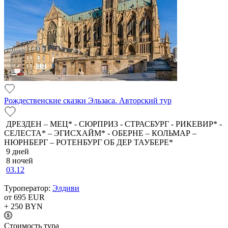
Рождественские сказки Эльзаса. Авторский тур
ДРЕЗДЕН – МЕЦ* - СЮРПРИЗ - СТРАСБУРГ - РИКЕВИР* -
СЕЛЕСТА* – ЭГИСХАЙМ* - ОБЕРНЕ – КОЛЬМАР –
НЮРНБЕРГ – РОТЕНБУРГ ОБ ДЕР ТАУБЕРЕ*
9 дней
8 ночей
03.12
Туроператор:
Элдиви
от 695
EUR
+ 250
BYN
Cтоимость тура