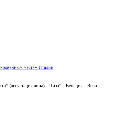
сокровенным местам Италии
нти* (дегустация вина) – Пиза* – Венеция – Вена