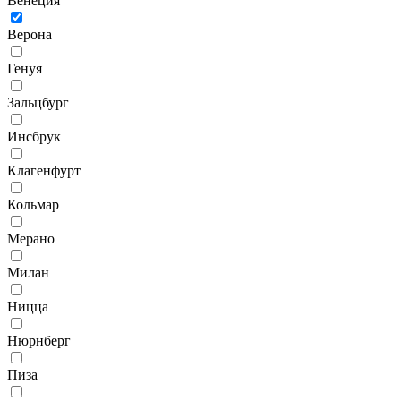
Венеция
Верона
Генуя
Зальцбург
Инсбрук
Клагенфурт
Кольмар
Мерано
Милан
Ницца
Нюрнберг
Пиза