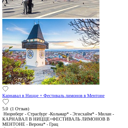
Карнавал в Ницце + Фестиваль лимонов в Ментоне
5.0
(1 Отзыв)
Нюрнберг - Страсбург -Кольмар* - Эгисхайм* - Милан -
КАРНАВАЛ В НИЦЦЕ+ФЕСТИВАЛЬ ЛИМОНОВ В
МЕНТОНЕ - Верона* - Грац