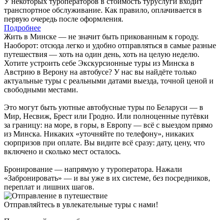
У некоторых туроператоров в стоимость туруслуги входит
транспортное обслуживание. Как правило, оплачивается в
первую очередь после оформления.
Подробнее
Жить в Минске — не значит быть прикованным к городу.
Наоборот: отсюда легко и удобно отправляться в самые разные
путешествия — хоть на один день, хоть на целую неделю.
Хотите устроить себе Экскурсионные туры из Минска в
Австрию в Верону на автобусе? У нас вы найдёте только
актуальные туры с реальными датами выезда, точной ценой и
свободными местами.
Это могут быть уютные автобусные туры по Беларуси — в
Мир, Несвиж, Брест или Гродно. Или полноценные путёвки
за границу: на море, в горы, в Европу — всё с выездом прямо
из Минска. Никаких «уточняйте по телефону», никаких
сюрпризов при оплате. Вы видите всё сразу: дату, цену, что
включено и сколько мест осталось.
Бронирование — напрямую у туроператора. Нажали
«Забронировать» — и вы уже в их системе, без посредников,
переплат и лишних шагов.
Отправляйтесь в увлекательные туры с нами!