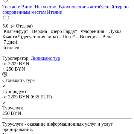
Тоскана: Вино, Искусство, Вдохновение - автобусный тур по
сокровенным местам Италии
5.0
(4 Отзыва)
Клагенфурт - Верона - озеро Гарда* - Флоренция – Лукка -
Кьянти* (дегустация вина) – Пиза* – Венеция – Вена
7 дней
6 ночей
Туроператор:
Дилижанс тур
от 2209
BYN
+ 250
BYN
Cтоимость тура
✓
Турпродукт
от 2209
BYN
(635 EUR)
✓
Туруслуга
250
BYN
Туруслуга - оказание информационных услуг и услуг
бронирования.