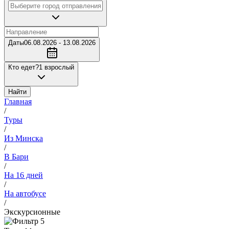
Даты
06.08.2026 - 13.08.2026
Кто едет?
1 взрослый
Найти
Главная
/
Туры
/
Из Минска
/
В Бари
/
На 16 дней
/
На автобусе
/
Экскурсионные
5